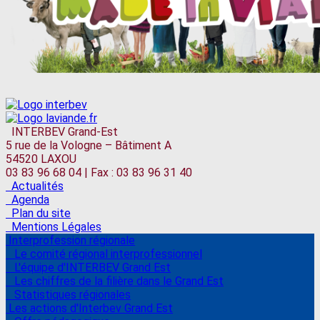
INTERBEV Grand-Est
5 rue de la Vologne – Bâtiment A
54520 LAXOU
03 83 96 68 04 | Fax : 03 83 96 31 40
Actualités
Agenda
Plan du site
Mentions Légales
Interprofession régionale
Le comité régional interprofessionnel
L'équipe d'INTERBEV Grand Est
Les chiffres de la filière dans le Grand Est
Statistiques régionales
Les actions d'Interbev Grand Est