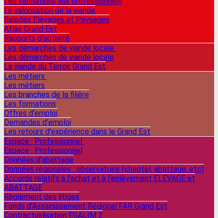
Les formations aux professionnels
La valorisation de la viande
Balades Elevages et Paysages
Atlas Grand Est
Rapports d'activité
Les démarches de viande locale
Les démarches de viande locale
La viande du Terroir Grand Est
Les métiers
Les métiers
Les branches de la filière
Les formations
Offres d'emploi
Demandes d'emploi
Les retours d'expérience dans le Grand Est
Espace : Professionnel
Espace : Professionnel
Données d'abattage
Données régionales : observatoire (cheptel, abattage, etc)
Accords relatifs à l'achat et à l'enlèvement ELEVAGE et
ABATTAGE
Règlement des litiges
Fonds d'Assainissement Régional FAR Grand Est
Contractualisation EGALIM 2