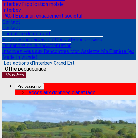
Interbev l'application mobile
Interbev
PACTE pour un engagement sociétal
Contact
Contact
Formulaire de contact
Réclamation carcasse / Constatation de saisie
Demandez de la documentation
Inscrivez-vous aux Rencontres Mon Assiette Ma Planète (ex
Made In Viande)
Les actions d'Interbev Grand Est
Offre pédagogique
Vous êtes
Professionnel
Accès aux données d'abattage