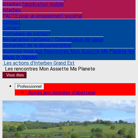
Interbev l'application mobile
Interbev
PACTE pour un engagement sociétal
Contact
Contact
Formulaire de contact
Réclamation carcasse / Constatation de saisie
Demandez de la documentation
Inscrivez-vous aux Rencontres Mon Assiette Ma Planète (ex
Made In Viande)
Les actions d'Interbev Grand Est
Les rencontres Mon Assiette Ma Planete
Vous êtes
Professionnel
Accès aux données d'abattage