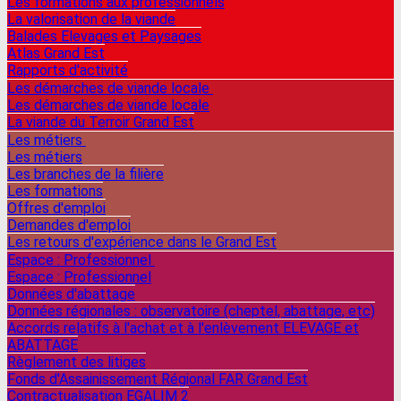
Les formations aux professionnels
La valorisation de la viande
Balades Elevages et Paysages
Atlas Grand Est
Rapports d'activité
Les démarches de viande locale
Les démarches de viande locale
La viande du Terroir Grand Est
Les métiers
Les métiers
Les branches de la filière
Les formations
Offres d'emploi
Demandes d'emploi
Les retours d'expérience dans le Grand Est
Espace : Professionnel
Espace : Professionnel
Données d'abattage
Données régionales : observatoire (cheptel, abattage, etc)
Accords relatifs à l'achat et à l'enlèvement ELEVAGE et
ABATTAGE
Règlement des litiges
Fonds d'Assainissement Régional FAR Grand Est
Contractualisation EGALIM 2