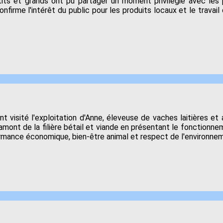
its et grands ont pu partager un moment privilégié avec les pr
onfirme l'intérêt du public pour les produits locaux et le trav
t visité l'exploitation d'Anne, éleveuse de vaches laitières e
l'amont de la filière bétail et viande en présentant le fonctionn
ormance économique, bien-être animal et respect de l'environne