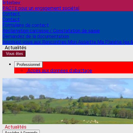
Interbev
PACTE pour un engagement sociétal
Contact
Contact
Formulaire de contact
Réclamation carcasse / Constatation de saisie
Demandez de la documentation
Inscrivez-vous aux Rencontres Mon Assiette Ma Planète (ex 
Actualités
Vous êtes
Professionnel
Accès aux données d'abattage
Actualités
Accéder à l'agenda