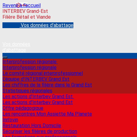
Revenir à l'accueil
INTERBEV Grand-Est
Filière Bétail et Viande
Vos données d'abattage
Vos données
d'abattage
Interprofession régionale
Interprofession régionale
Le comité régional interprofessionnel
L'équipe d'INTERBEV Grand Est
Les chiffres de la filière dans le Grand Est
Statistiques régionales
Les actions d'Interbev Grand Est
Les actions d'Interbev Grand Est
Offre pédagogique
Les rencontres Mon Assiette Ma Planete
Inn'ovin
Restauration Hors Domicile
Sécuriser les filières de production