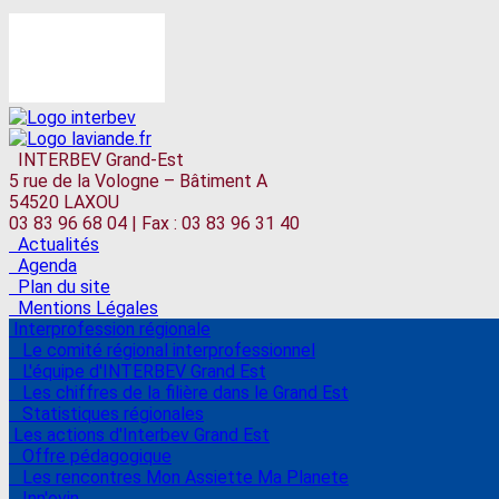
INTERBEV Grand-Est
5 rue de la Vologne – Bâtiment A
54520 LAXOU
03 83 96 68 04 | Fax : 03 83 96 31 40
Actualités
Agenda
Plan du site
Mentions Légales
Interprofession régionale
Le comité régional interprofessionnel
L'équipe d'INTERBEV Grand Est
Les chiffres de la filière dans le Grand Est
Statistiques régionales
Les actions d'Interbev Grand Est
Offre pédagogique
Les rencontres Mon Assiette Ma Planete
Inn'ovin