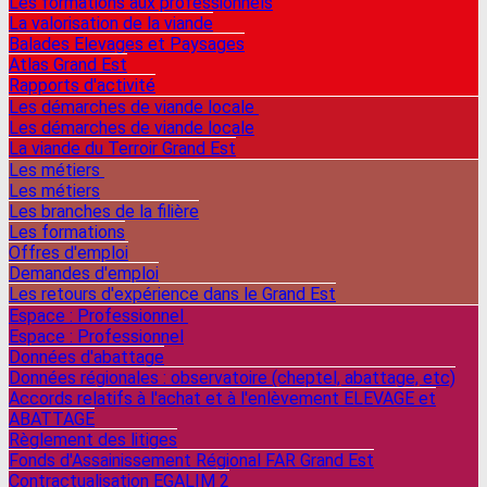
Les formations aux professionnels
La valorisation de la viande
Balades Elevages et Paysages
Atlas Grand Est
Rapports d'activité
Les démarches de viande locale
Les démarches de viande locale
La viande du Terroir Grand Est
Les métiers
Les métiers
Les branches de la filière
Les formations
Offres d'emploi
Demandes d'emploi
Les retours d'expérience dans le Grand Est
Espace : Professionnel
Espace : Professionnel
Données d'abattage
Données régionales : observatoire (cheptel, abattage, etc)
Accords relatifs à l'achat et à l'enlèvement ELEVAGE et
ABATTAGE
Règlement des litiges
Fonds d'Assainissement Régional FAR Grand Est
Contractualisation EGALIM 2