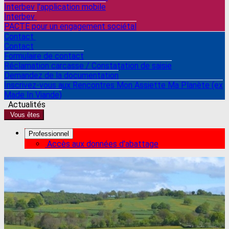
Interbev l'application mobile
Interbev
PACTE pour un engagement sociétal
Contact
Contact
Formulaire de contact
Réclamation carcasse / Constatation de saisie
Demandez de la documentation
Inscrivez-vous aux Rencontres Mon Assiette Ma Planète (ex
Made In Viande)
Actualités
Vous êtes
Professionnel
Accès aux données d'abattage