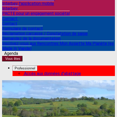
Interbev l'application mobile
Interbev
PACTE pour un engagement sociétal
Contact
Contact
Formulaire de contact
Réclamation carcasse / Constatation de saisie
Demandez de la documentation
Inscrivez-vous aux Rencontres Mon Assiette Ma Planète (ex
Made In Viande)
Agenda
Vous êtes
Professionnel
Accès aux données d'abattage