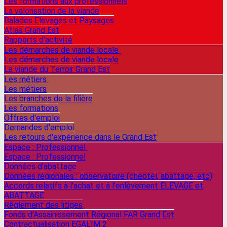
Les formations aux professionnels
La valorisation de la viande
Balades Elevages et Paysages
Atlas Grand Est
Rapports d'activité
Les démarches de viande locale
Les démarches de viande locale
La viande du Terroir Grand Est
Les métiers
Les métiers
Les branches de la filière
Les formations
Offres d'emploi
Demandes d'emploi
Les retours d'expérience dans le Grand Est
Espace : Professionnel
Espace : Professionnel
Données d'abattage
Données régionales : observatoire (cheptel, abattage, etc)
Accords relatifs à l'achat et à l'enlèvement ELEVAGE et
ABATTAGE
Règlement des litiges
Fonds d'Assainissement Régional FAR Grand Est
Contractualisation EGALIM 2