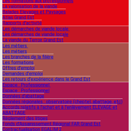
Les formations aux professionnels
La valorisation de la viande
Balades Elevages et Paysages
Atlas Grand Est
Rapports d'activité
Les démarches de viande locale
Les démarches de viande locale
La viande du Terroir Grand Est
Les métiers
Les métiers
Les branches de la filière
Les formations
Offres d'emploi
Demandes d'emploi
Les retours d'expérience dans le Grand Est
Espace : Professionnel
Espace : Professionnel
Données d'abattage
Données régionales : observatoire (cheptel, abattage, etc)
Accords relatifs à l'achat et à l'enlèvement ELEVAGE et
ABATTAGE
Règlement des litiges
Fonds d'Assainissement Régional FAR Grand Est
Contractualisation EGALIM 2