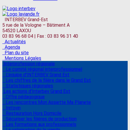
INTERBEV Grand-Est
5 rue de la Vologne – Bâtiment A
54520 LAXOU
03 83 96 68 04 | Fax : 03 83 96 31 40
Actualités
Agenda
Plan du site
Mentions Légales
Interprofession régionale
Le comité régional interprofessionnel
L'équipe d'INTERBEV Grand Est
Les chiffres de la filière dans le Grand Est
Statistiques régionales
Les actions d'Interbev Grand Est
Offre pédagogique
Les rencontres Mon Assiette Ma Planete
Inn'ovin
Restauration Hors Domicile
Sécuriser les filières de production
Les formations aux professionnels
La valorisation de la viande