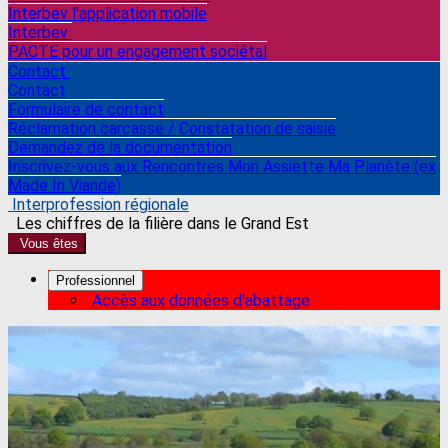
Interbev l'application mobile
Interbev
PACTE pour un engagement sociétal
Contact
Contact
Formulaire de contact
Réclamation carcasse / Constatation de saisie
Demandez de la documentation
Inscrivez-vous aux Rencontres Mon Assiette Ma Planète (ex
Made In Viande)
Interprofession régionale
Les chiffres de la filière dans le Grand Est
Vous êtes
Professionnel
Accès aux données d'abattage