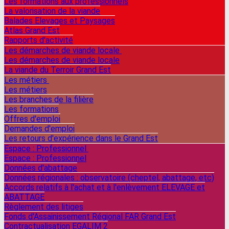
Les formations aux professionnels
La valorisation de la viande
Balades Elevages et Paysages
Atlas Grand Est
Rapports d'activité
Les démarches de viande locale
Les démarches de viande locale
La viande du Terroir Grand Est
Les métiers
Les métiers
Les branches de la filière
Les formations
Offres d'emploi
Demandes d'emploi
Les retours d'expérience dans le Grand Est
Espace : Professionnel
Espace : Professionnel
Données d'abattage
Données régionales : observatoire (cheptel, abattage, etc)
Accords relatifs à l'achat et à l'enlèvement ELEVAGE et
ABATTAGE
Règlement des litiges
Fonds d'Assainissement Régional FAR Grand Est
Contractualisation EGALIM 2