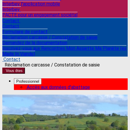
Interbev l'application mobile
Interbev
PACTE pour un engagement sociétal
Contact
Contact
Formulaire de contact
Réclamation carcasse / Constatation de saisie
Demandez de la documentation
Inscrivez-vous aux Rencontres Mon Assiette Ma Planète (ex
Made In Viande)
Contact
Réclamation carcasse / Constatation de saisie
Vous êtes
Professionnel
Accès aux données d'abattage