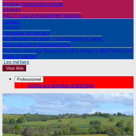
Interbev l'application mobile
Interbev
PACTE pour un engagement sociétal
Contact
Contact
Formulaire de contact
Réclamation carcasse / Constatation de saisie
Demandez de la documentation
Inscrivez-vous aux Rencontres Mon Assiette Ma Planète (ex
Made In Viande)
Les métiers
Vous êtes
Professionnel
Accès aux données d'abattage